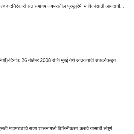
, २०२१:निरंकारी संत समागम जगभरातील प्रभूप्रेमी भाविकांसाठी आनंदाची...
बिराचे आयोजन
धी)-दिनांक 26 नोहेंबर 2008 रोजी मुंबई येथे आंतकवादी संघटनेकडुन
ामगार निलंबित एकूण निलंबित कामगारांची संख्या 15 वर एका महिलेचा देखील
सटी महामंडळाचे राज्य शासनामध्ये विलिनीकरण करावे यासाठी संपूर्ण