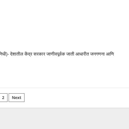
न
निधी)- देशातील केंद्र सरकार जाणीवपूर्वक जाती आधारीत जनगणना आणि
sts
2
Next
gination