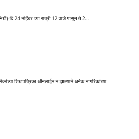
ऱ्यांचा चेहरा जनते समोर
-दि 24 नोहेंबर च्या रात्री 12 वाजे पासून ते 2...
ी छगन भुजबळ यांची भेट,शिधापत्रिका ऑनलाईन नोंदणी करण्यासाठी घातलेल्या
रिकांच्या शिधापत्रिका ऑनलाईन न झाल्याने अनेक नागरिकांच्या
ला २७ नोव्हेंबर पासून सुरुवात