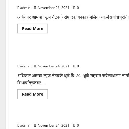
स्वतः अवजड वाहन चालवत स्टिंग ऑपरेशन,भ्रष्ट ग्रामीण पोलीस कर्मचा
दिन
उत्सवात
admin
November 26, 2021
0
साजरा….
अधिकार आमचा न्यूज नेटवर्क संपादक गफ्फार मलिक चाळीसगांव(प्रतिनिधी)
Read
Read More
more
about
खान्देश विभाग
महाराष्ट्र
स्वतः
अवजड
वाहन
आमदार फारुख शाह यांची अन्न, नागरी पुरवठा व ग्राहक संरक्षण मंत्र
चालवत
स्टिंग
जाचक अटी रद्द करा करण्याची मागणी
ऑपरेशन,भ्रष्ट
ग्रामीण
admin
November 24, 2021
0
पोलीस
कर्मचाऱ्यांचा
अधिकार आमचा न्यूज नेटवर्क धुळे दि.24- धुळे शहरात सर्वसाधारण नाग
चेहरा
जनते
शिधापत्रिकेवर...
समोर
Read
Read More
more
about
पुणे विभाग
महाराष्ट्र
आमदार
फारुख
शाह
विश्वास, भक्ती व आनंदाचे प्रतीक – ७४ वा वार्षिक निरंकारी संत समागम
यांची
अन्न,
admin
November 24, 2021
0
नागरी