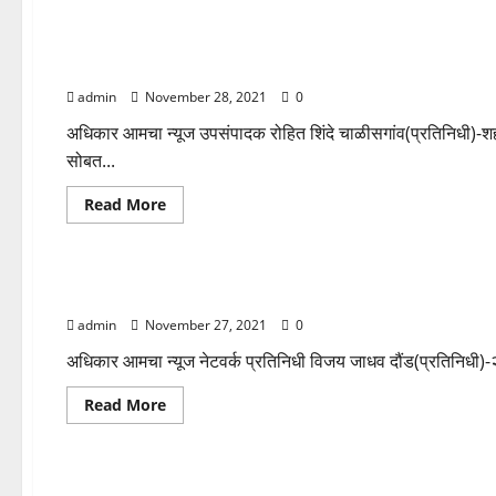
about
खान्देश विभाग
महाराष्ट्र
प्राध्यापक
शिक्षक
शिक्षकेत्तर
गांजा विक्री शहर पोलिसांची धडक कारवाई,11 किलो गांजा सह आर
कर्मचारी
संघटना
admin
November 28, 2021
0
(प्रोटान)चे
पहिले
जिल्हा
अधिकार आमचा न्यूज उपसंपादक रोहित शिंदे चाळीसगांव(प्रतिनिधी)-शह
अधिवेशन
सोबत...
सम्पन्न
Read
Read More
more
about
पुणे विभाग
महाराष्ट्र
गांजा
विक्री
शहर
७२वा संविधान गौरव दिन उत्सवात साजरा….
पोलिसांची
धडक
admin
November 27, 2021
0
कारवाई,11
किलो
गांजा
अधिकार आमचा न्यूज नेटवर्क प्रतिनिधी विजय जाधव दौंड(प्रतिनिधी)-२
सह
आरोपीस
Read
Read More
अटक….
more
about
खान्देश विभाग
महाराष्ट्र
७२वा
संविधान
गौरव