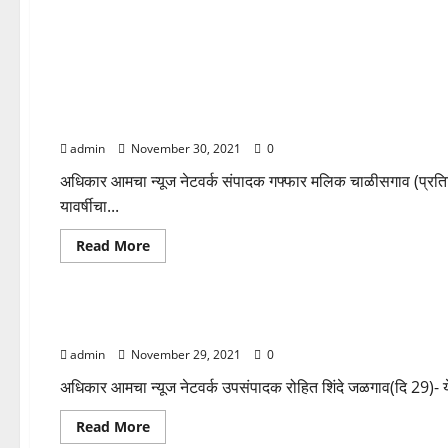
खान्देश विभाग
महाराष्ट्र
तालुक्यातील तीन शिक्षकांना राष्ट्रपिता महात्मा ज्योतिराव फुले जिल्हा
admin
November 30, 2021
0
अधिकार आमचा न्यूज नेटवर्क संपादक गफ्फार मलिक चाळीसगाव (प्रतिनिधी
यावर्षीचा...
Read
Read More
more
about
खान्देश विभाग
महाराष्ट्र
तालुक्यातील
तीन
शिक्षकांना
प्राध्यापक शिक्षक शिक्षकेत्तर कर्मचारी संघटना (प्रोटान)चे पहिले जिल्
राष्ट्रपिता
महात्मा
admin
November 29, 2021
0
ज्योतिराव
फुले
जिल्हास्तरीय
अधिकार आमचा न्यूज नेटवर्क उपसंपादक रोहित शिंदे जळगाव(दि 29)- येथे
गुणवंत
सत्यशोधक
Read
Read More
पुरस्कार
more
प्रदान