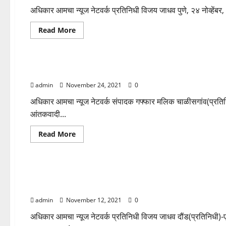
पुरवठा
व
अधिकार आमचा न्यूज नेटवर्क प्रतिनिधी विजय जाधव पुणे, २४ नोव्हेंबर
ग्राहक
संरक्षण
Read
Read More
मंत्री
more
छगन
about
खान्देश विभाग
भुजबळ
महाराष्ट्र
विश्वास,
यांची
भक्ती
भेट,शिधापत्रिका
व
ऑनलाईन
शहर पोलीस स्टेशनमध्ये 26/11 च्या शहिदांच्या स्मरणार्थ रक्तदान शि
आनंदाचे
नोंदणी
प्रतीक
करण्यासाठी
admin
November 24, 2021
0
–
घातलेल्या
७४
जाचक
वा
अधिकार आमचा न्यूज नेटवर्क संपादक गफ्फार मलिक चाळीसगांव(प्रतिनि
अटी
वार्षिक
रद्द
आंतकवादी...
निरंकारी
करा
संत
करण्याची
समागमला
मागणी
Read
Read More
२७
more
नोव्हेंबर
about
पुणे विभाग
महाराष्ट्र
पासून
शहर
सुरुवात
पोलीस
स्टेशनमध्ये
संपकरी एसटी कर्मचाऱ्यांवर कारवाईचा बडगा सूरुच दौंडमधील परत 7 क
26/11
च्या
समावेश
शहिदांच्या
स्मरणार्थ
admin
November 12, 2021
0
रक्तदान
शिबिराचे
अधिकार आमचा न्यूज नेटवर्क प्रतिनिधी विजय जाधव दौंड(प्रतिनिधी)-ए
आयोजन