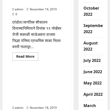
यांची
प शाळेत उदघाटन.
खासदार
October
उन्मेश
admin
November 19, 2019
पाटील
2022
0
यांनी
घेतली
एरंडोल:जागतिक शौचालय
भेट
September
.सात
दिनाच्यानिमित्ताने दिनांक १९ नोव्हेंबर
बलून
2022
बंधाऱ्यांना
रोजी सकाळी साडेअकरा वाजता
लवकरच
मान्यता
जिल्हा परिषद प्राथमिक शाळा भिल्ल
प्रदान
August
करण्यात
वस्ती गालापूर...
2022
यावी
अशी
Read
Read More
मागणी
more
केली.
July 2022
Adhikar Aamcha
about
जागतिक
शौचालय
June 2022
दिन
शेतकऱ्यांना तातडीने नुकसान भरपाई
साजरा
रक्कम मिळावी यासाठी
कौमी
May 2022
एकता
दि.20/11/2019 रोजी जारगाव
सप्ताहाचे
चौफुली वर रास्ता रोको आंदोलन
आदिवासी
वस्तीत
April 2022
करणे बाबत उपविभागीय अधिकारी
जि
प
यांना निवेदन .
शाळेत
March
उदघाटन.
admin
November 18, 2019