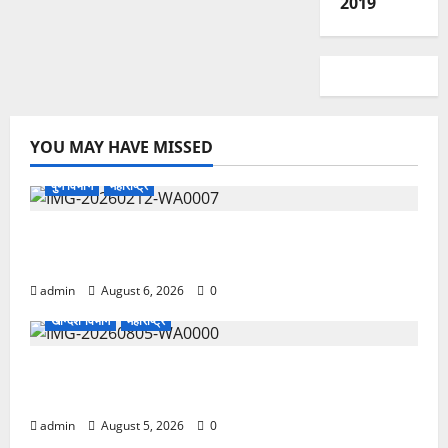
2019
YOU MAY HAVE MISSED
पुणे विभाग
महाराष्ट्र
प्रधानमंत्री पोषणशक्ती निर्माण योजनेसाठी तांदूळ व धान्य
पुरवठ्याची मागणी
admin
August 6, 2026
0
खान्देश विभाग
महाराष्ट्र
अतिवृष्टीग्रस्त शेतकऱ्यांना तातडीची मदत द्या; वंचित बहुजन
आघाडीचे तहसीलदारांना निवेदन
admin
August 5, 2026
0