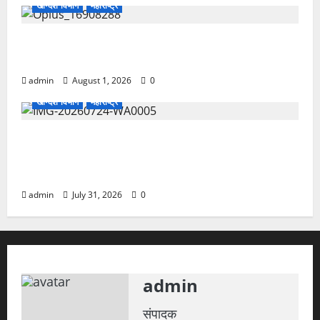
खान्देश विभाग
महाराष्ट्र
मुसळधार पावसात बेशुद्ध अवस्थेतील व्यक्तीचे प्राण वाचवत
चाळीसगाव शहर पोलिसांचे माणुसकीचे दर्शन
admin
August 1, 2026
0
खान्देश विभाग
महाराष्ट्र
गिरणा धरण 97.06 टक्के भरले; आज दुपारी नदीपात्रात
1000 ते 2000 क्युसेक्स पाण्याचा विसर्ग, नदीकाठच्या
नागरिकांना सतर्कतेचा इशारा
admin
July 31, 2026
0
admin
संपादक