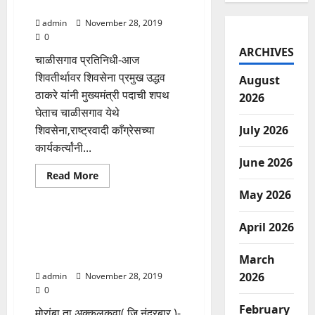
जल्लोष
admin
November 28, 2019
0
ARCHIVES
चाळीसगाव प्रतिनिधी-आज
शिवतीर्थावर शिवसेना प्रमुख उद्धव
August
ठाकरे यांनी मुख्यमंत्री पदाची शपथ
2026
घेताच चाळीसगाव येथे
शिवसेना,राष्ट्रवादी काँग्रेसच्या
July 2026
कार्यकर्त्यांनी...
June 2026
Read
Read More
more
Adhikar Aamcha
May 2026
about
चाळीसगाव
येथे
महाविकास
समाजसुधारक विचारवंत महात्मा
April 2026
आघाडी
ज्योतिराव फुले यांच्या पुण्यतिथी
शिवसेना,राष्ट्रवादी
काँग्रेस
निमित्त विनम्र अभिवादन
March
तर्फे
जल्लोष
2026
admin
November 28, 2019
0
February
मोरांबा ता अक्कलकुवा( जि नंदुरबार )-