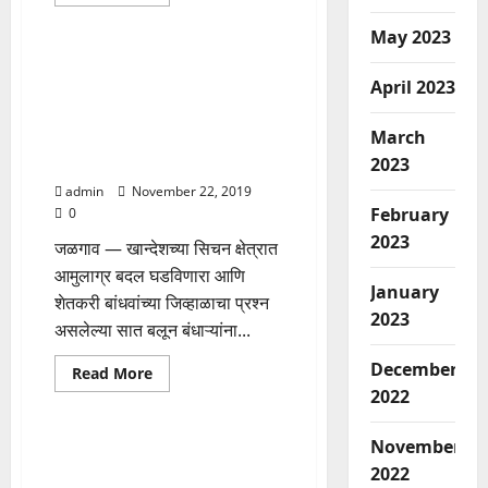
more
Adhikar Aamcha
about
स्व.सतिष
May 2023
चंद्रसिंग
पाटील
केंद्रीय जलशक्ती मंत्री गजेंद्रसिंग
(गुड्डू
April 2023
शेखावत यांची खासदार उन्मेश पाटील
आबा)
यांच्या
यांनी घेतली भेट .सात बलून बंधाऱ्यांना
स्मृतीप्रित्यर्थ
March
लवकरच मान्यता प्रदान करण्यात
लोकनायक
तात्यासाहेब
यावी अशी मागणी केली.
2023
महिंद्रसिंग
राजपूत
admin
November 22, 2019
प्रतिष्ठान
February
0
व
हिरकणी
2023
महिला
जळगाव — खान्देशच्या सिचन क्षेत्रात
मंडळाकडून
आमुलाग्र बदल घडविणारा आणि
बापजी
January
जिवनदीप
शेतकरी बांधवांच्या जिव्हाळाचा प्रश्न
मल्टीस्पेशालिटी
2023
हॉस्पिटल
असलेल्या सात बलून बंधाऱ्यांना...
मध्ये
रुग्णासाठी
मोफत
December
Read
Read More
अन्नछत्र
more
2022
Adhikar Aamcha
सुरु
about
केंद्रीय
जलशक्ती
November
मंत्री
जागतिक शौचालय दिन साजरा कौमी
गजेंद्रसिंग
2022
एकता सप्ताहाचे आदिवासी वस्तीत जि
शेखावत