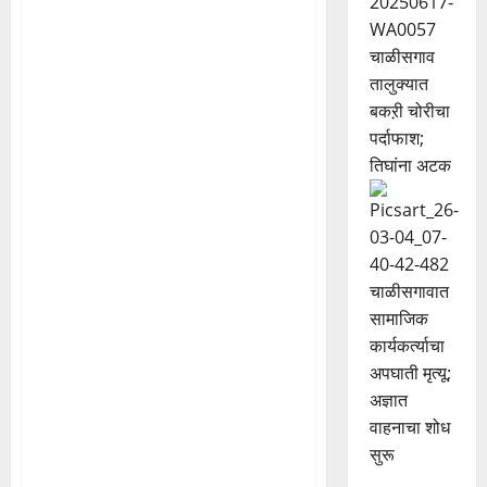
चाळीसगाव
तालुक्यात
बकऱी चोरीचा
पर्दाफाश;
तिघांना अटक
चाळीसगावात
सामाजिक
कार्यकर्त्याचा
अपघाती मृत्यू;
Adhikar Aamcha
अज्ञात
वाहनाचा शोध
चाळीसगाव येथे महाविकास आघाडी
सुरू
शिवसेना,राष्ट्रवादी काँग्रेस तर्फे