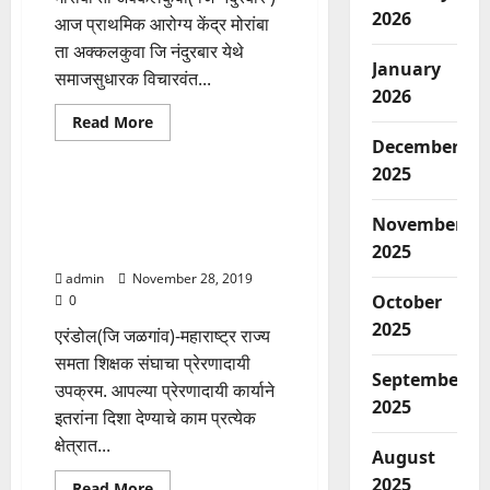
2026
आज प्राथमिक आरोग्य केंद्र मोरांबा
ता अक्कलकुवा जि नंदुरबार येथे
January
समाजसुधारक विचारवंत...
2026
Read
Read More
more
December
Adhikar Aamcha
about
समाजसुधारक
2025
विचारवंत
महात्मा
महाराष्ट्र राज्य समता शिक्षक
ज्योतिराव
November
संघाच्यावतीने पुरस्कार सन्मान
फुले
यांच्या
सोहळ्याचे आयोजन.
2025
पुण्यतिथी
निमित्त
admin
November 28, 2019
विनम्र
October
0
अभिवादन
2025
एरंडोल(जि जळगांव)-महाराष्ट्र राज्य
समता शिक्षक संघाचा प्रेरणादायी
September
उपक्रम. आपल्या प्रेरणादायी कार्याने
2025
इतरांना दिशा देण्याचे काम प्रत्येक
क्षेत्रात...
August
2025
Read
Read More