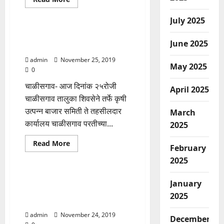
more
Adhikar Aamcha
about
महाराष्ट्र
July 2025
राज्य
समता
शिवसेनेचा धडक मोर्चा,शेतकऱ्यांच्या
शिक्षक
June 2025
प्रश्नांची चर्चा।
संघाच्यावतीने
पुरस्कार
admin
November 25, 2019
सन्मान
May 2025
सोहळ्याचे
0
आयोजन.
चाळीसगाव- आज दिनांक २५रोजी
April 2025
चाळीसगाव तालुका शिवसेने तर्फे कृषी
उत्पन्न बाजार समिती ते तहसीलदार
March
कार्यालय चाळीसगाव परतीच्या...
2025
Read
Read More
February
more
Adhikar Aamcha
about
2025
शिवसेनेचा
धडक
मोर्चा,शेतकऱ्यांच्या
उत्राण गुजर हद्द ग्रामपंचायत
January
प्रश्नांची
सदस्यपदी अमोल महाजन यांची
चर्चा।
2025
बिनविरोध निवड
admin
November 24, 2019
December