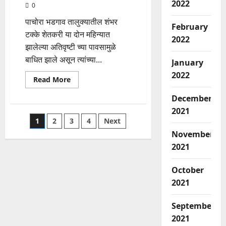
2022
0
पाचोरा भडगाव तालुक्यातील शंभर
February
टक्के शेतकरी या दोन महिन्यात
2022
झालेल्या अतिवृष्टी च्या पावसामुळे
बाधित झाले असून त्यांच्या...
January
2022
Read
Read More
more
about
December
शेतकऱ्यांना
तातडीने
2021
नुकसान
Posts
1
2
3
4
Next
भरपाई
रक्कम
November
मिळावी
pagination
यासाठी
2021
दि.20/11/2019
रोजी
जारगाव
October
चौफुली
वर
2021
रास्ता
रोको
आंदोलन
September
करणे
बाबत
2021
उपविभागीय