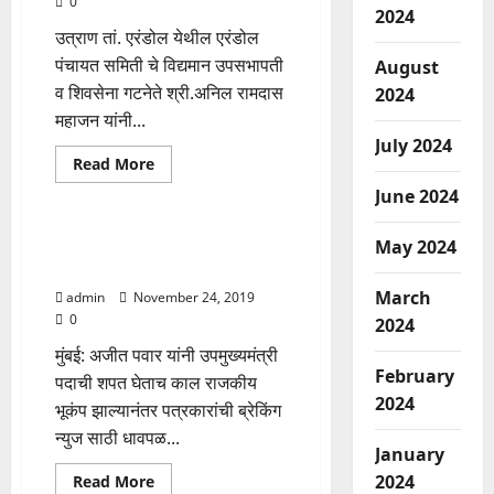
0
2024
उत्राण तां. एरंडोल येथील एरंडोल
पंचायत समिती चे विद्यमान उपसभापती
August
व शिवसेना गटनेते श्री.अनिल रामदास
2024
महाजन यांनी...
July 2024
Read
Read More
more
Adhikar Aamcha
about
June 2024
उत्राण
गुजर
हद्द
पत्रकारांनी स्वतःची पण काळजी
May 2024
ग्रामपंचायत
घ्यावी:सुप्रिया सुळे
सदस्यपदी
अमोल
March
admin
November 24, 2019
महाजन
यांची
0
2024
बिनविरोध
निवड
मुंबई: अजीत पवार यांनी उपमुख्यमंत्री
February
पदाची शपत घेताच काल राजकीय
2024
भूकंप झाल्यानंतर पत्रकारांची ब्रेकिंग
न्युज साठी धावपळ...
January
Read
2024
Read More