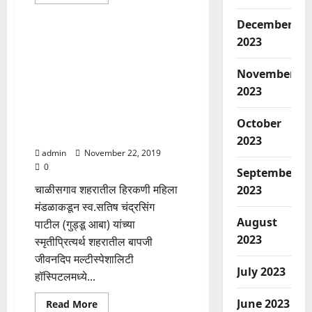
more
Adhikar Aamcha
about
पत्रकारांनी
December
स्वतःची
पण
2023
स्व.सतिष चंद्रसिंग पाटील (गुड्डू
काळजी
आबा) यांच्या स्मृतीप्रित्यर्थ लोकनायक
घ्यावी:सुप्रिया
सुळे
तात्यासाहेब महिंद्रसिंग राजपूत
November
प्रतिष्ठान व हिरकणी महिला
2023
मंडळाकडून बापजी जिवनदीप
मल्टीस्पेशालिटी हॉस्पिटल मध्ये
October
रुग्णासाठी मोफत अन्नछत्र सुरु
2023
admin
November 22, 2019
0
September
चाळीसगाव शहरातील हिरकणी महिला
2023
मंडळाकडून स्व.सतिष चंद्रसिंग
August
पाटील (गुड्डू आबा) यांच्या
2023
स्मृतीप्रित्यर्थ शहरातील बापजी
जीवनदिप मल्टीस्पेशालिटी
July 2023
हॉस्पिटलमध्ये...
June 2023
Read
Read More