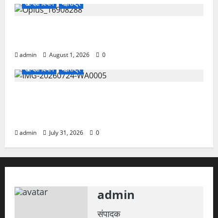
खान्देश विभाग
महाराष्ट्र
मुसळधार पावसात बेशुद्ध अवस्थेतील व्यक्तीचे प्राण वाचवत
चाळीसगाव शहर पोलिसांचे माणुसकीचे दर्शन
admin
August 1, 2026
0
खान्देश विभाग
महाराष्ट्र
गिरणा धरण 97.06 टक्के भरले; आज दुपारी नदीपात्रात
1000 ते 2000 क्युसेक्स पाण्याचा विसर्ग, नदीकाठच्या
नागरिकांना सतर्कतेचा इशारा
admin
July 31, 2026
0
admin
संपादक