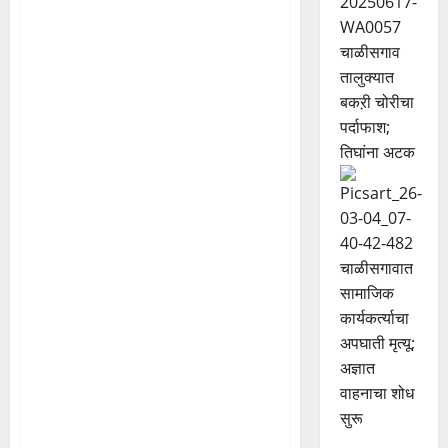
चाळीसगाव
तालुक्यात
बकऱी चोरीचा
पर्दाफाश;
तिघांना अटक
चाळीसगावात
सामाजिक
कार्यकर्त्याचा
अधिकार आमचा विशेष
अपघाती मृत्यू;
खान्देश विभाग
अज्ञात
वाहनाचा शोध
सक्षम,सुरक्षित,विकसित चाळीसगाव
सुरू
एक स्वप्न आहे ज्याला आमदार चव्हाण