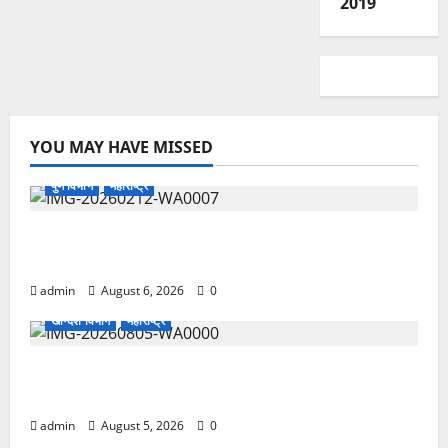
2019
YOU MAY HAVE MISSED
पुणे विभाग
महाराष्ट्र
प्रधानमंत्री पोषणशक्ती निर्माण योजनेसाठी तांदूळ व धान्य
पुरवठ्याची मागणी
admin
August 6, 2026
0
खान्देश विभाग
महाराष्ट्र
अतिवृष्टीग्रस्त शेतकऱ्यांना तातडीची मदत द्या; वंचित बहुजन
आघाडीचे तहसीलदारांना निवेदन
admin
August 5, 2026
0