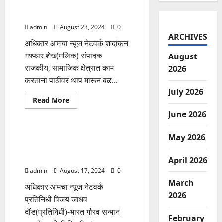
यांनी ध्येय बनविले असून त्यांचा आज
वाढदिवस…..
admin
August 23, 2024
0
ARCHIVES
अधिकार आमचा न्यूज नेटवर्क शब्दांकन
गफ्फार शेख(मलिक) संपादक
August
राजकीय, सामाजिक क्षेत्रात काम
2026
करताना पाठीवर थाप मारून बळ...
July 2026
Read
Read More
more
पुणे विभाग
महाराष्ट्र
about
June 2026
सक्षम,सुरक्षित,विकसित
चाळीसगाव
एक
सचिन भाऊ खरात यांच्या
May 2026
स्वप्न
समाजकार्याची दखल,राष्ट्रीय
आहे
ज्याला
पुरस्काराने सन्मानित…
April 2026
आमदार
चव्हाण
admin
August 17, 2024
0
यांनी
March
ध्येय
अधिकार आमचा न्यूज नेटवर्क
बनविले
2026
असून
प्रतिनिधी विजय जाधव
त्यांचा
आज
दौंड(प्रतिनिधी)-भारत गौरव सन्मान
वाढदिवस…..
February