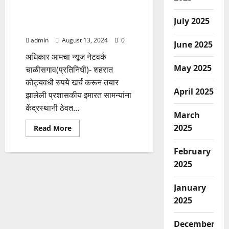
विद्यार्थिनीची
पायपीट तर थांबली,पण आज पण रेशन
अत्याचार
कार्ड दुरुस्तीसाठी सामान्यांची लाईन
करून
July 2025
हत्या,चाळीसगाव
इमारती बाहेरचं……
येथे
एकदिवस
admin
August 13, 2024
0
June 2025
वैद्यकीय
सेवा
अधिकार आमचा न्यूज नेटवर्क
बंद….
May 2025
चाळीसगाव(प्रतिनिधी)- शहरात
कोट्यवधी रुपये खर्च करून तयार
April 2025
झालेली प्रशासकीय इमारत सामन्यांना
केंद्रस्थानी ठेवत...
March
2025
Read
Read More
more
about
पायपीट
February
तर
थांबली,पण
2025
आज
पण
रेशन
January
कार्ड
दुरुस्तीसाठी
2025
सामान्यांची
लाईन
इमारती
December
बाहेरचं……