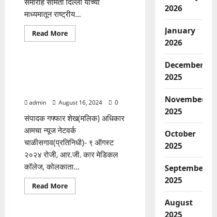
समारोह समिती दिल्ली यांच्या
2026
माध्यमातून राष्ट्रीय...
January
Read
Read More
more
2026
खान्देश विभाग
महाराष्ट्र
about
सचिन
भाऊ
December
खरात
मेडीसिन च्या विद्यार्थिनीची अत्याचार
यांच्या
2025
करून हत्या,चाळीसगाव येथे एकदिवस
समाजकार्याची
दखल,राष्ट्रीय
वैद्यकीय सेवा बंद….
पुरस्काराने
November
सन्मानित…
admin
August 16, 2024
0
2025
संपादक गफ्फार शेख(मलिक) अधिकार
आमचा न्यूज नेटवर्क
October
चाळीसगाव(प्रतिनिधी)- ९ ऑगस्ट
2025
२०२४ रोजी, आर.जी. कार मेडिकल
कॉलेज, कोलकाता...
September
2025
Read
Read More
more
खान्देश विभाग
महाराष्ट्र
about
August
मेडीसिन
च्या
2025