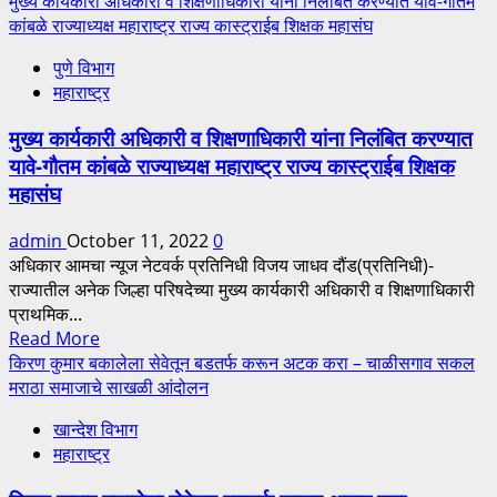
मुख्य कार्यकारी अधिकारी व शिक्षणाधिकारी यांना निलंबित करण्यात यावे-गौतम
about
कांबळे राज्याध्यक्ष महाराष्ट्र राज्य कास्ट्राईब शिक्षक महासंघ
पुणे
पुणे विभाग
जिल्हा
महाराष्ट्र
परिषद
शिक्षण
मुख्य कार्यकारी अधिकारी व शिक्षणाधिकारी यांना निलंबित करण्यात
सेवक
यावे-गौतम कांबळे राज्याध्यक्ष महाराष्ट्र राज्य कास्ट्राईब शिक्षक
कालावधी
महासंघ
पूर्ण
होताच
admin
October 11, 2022
0
सन
अधिकार आमचा न्यूज नेटवर्क प्रतिनिधी विजय जाधव दौंड(प्रतिनिधी)-
अँग्रीम
राज्यातील अनेक जिल्हा परिषदेच्या मुख्य कार्यकारी अधिकारी व शिक्षणाधिकारी
देणारी
प्राथमिक...
राज्यातील
Read
Read More
पहिली
more
किरण कुमार बकालेला सेवेतून बडतर्फ करून अटक करा – चाळीसगाव सकल
जिल्हा
about
मराठा समाजाचे साखळी आंदोलन
परिषद-
मुख्य
गौतम
खान्देश विभाग
कार्यकारी
कांबळे
महाराष्ट्र
अधिकारी
राज्याध्यक्ष
व
महाराष्ट्र