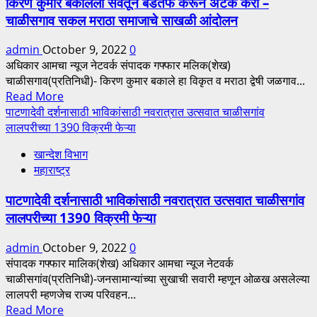
किरण कुमार बकालेला सेवेतून बडतर्फ करून अटक करा –
शिक्षणाधिकारी
राज्य
चाळीसगाव सकल मराठा समाजाचे साखळी आंदोलन
यांना
कास्ट्राईब
निलंबित
शिक्षक
admin
October 9, 2022
0
करण्यात
महासंघ
अधिकार आमचा न्यूज नेटवर्क संपादक गफ्फार मलिक(शेख)
यावे-
चाळीसगाव(प्रतिनिधी)- किरण कुमार बकाले हा विकृत व मराठा द्वेषी जळगाव...
गौतम
Read
Read More
कांबळे
more
पाटणादेवी दर्शनासाठी भाविकांसाठी नवरात्रात उत्सवात चाळीसगांव
राज्याध्यक्ष
about
लालपरीच्या 1390 विक्रमी फेऱ्या
महाराष्ट्र
किरण
राज्य
खान्देश विभाग
कुमार
कास्ट्राईब
महाराष्ट्र
बकालेला
शिक्षक
सेवेतून
महासंघ
पाटणादेवी दर्शनासाठी भाविकांसाठी नवरात्रात उत्सवात चाळीसगांव
बडतर्फ
लालपरीच्या 1390 विक्रमी फेऱ्या
करून
अटक
admin
October 9, 2022
0
करा
संपादक गफ्फार मालिक(शेख) अधिकार आमचा न्यूज नेटवर्क
–
चाळीसगांव(प्रतिनिधी)-जनसामान्यांच्या सुखाची सवारी म्हणून ओळख असलेल्या
चाळीसगाव
लालपरी म्हणजेच राज्य परिवहन...
सकल
Read
Read More
मराठा