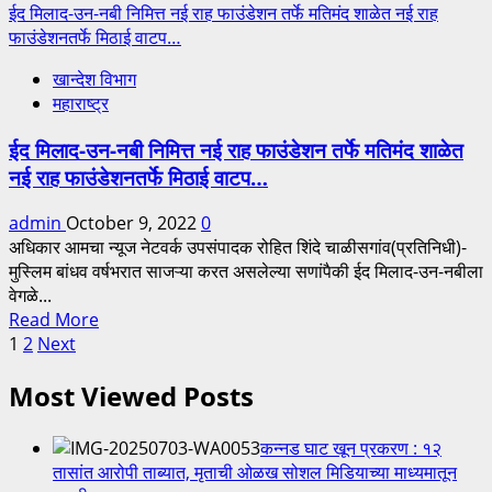
more
ईद मिलाद-उन-नबी निमित्त नई राह फाउंडेशन तर्फे मतिमंद शाळेत नई राह
समाजाचे
about
फाउंडेशनतर्फे मिठाई वाटप…
साखळी
पाटणादेवी
आंदोलन
खान्देश विभाग
दर्शनासाठी
महाराष्ट्र
भाविकांसाठी
नवरात्रात
ईद मिलाद-उन-नबी निमित्त नई राह फाउंडेशन तर्फे मतिमंद शाळेत
उत्सवात
नई राह फाउंडेशनतर्फे मिठाई वाटप…
चाळीसगांव
लालपरीच्या
admin
October 9, 2022
0
1390
अधिकार आमचा न्यूज नेटवर्क उपसंपादक रोहित शिंदे चाळीसगांव(प्रतिनिधी)-
विक्रमी
मुस्लिम बांधव वर्षभरात साजऱ्या करत असलेल्या सणांपैकी ईद मिलाद-उन-नबीला
फेऱ्या
वेगळे...
Read
Read More
Posts
more
1
2
Next
about
pagination
Most Viewed Posts
ईद
मिलाद-
उन-
कन्नड घाट खून प्रकरण : १२
नबी
तासांत आरोपी ताब्यात, मृताची ओळख सोशल मिडियाच्या माध्यमातून
निमित्त