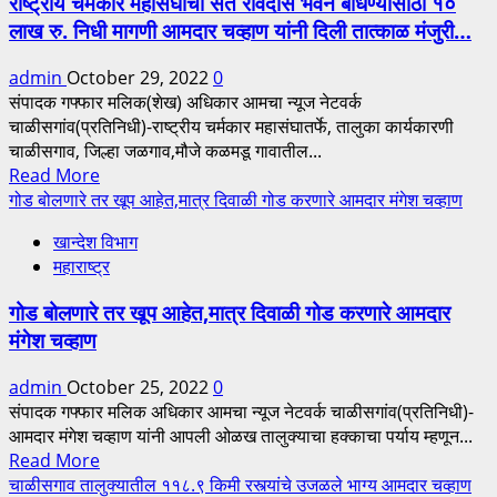
राष्ट्रीय चर्मकार महासंघाची संत रविदास भवन बांधण्यासाठी १०
२०२२
लाख रु. निधी मागणी आमदार चव्हाण यांनी दिली तात्काळ मंजुरी…
अखेरच्या
रिक्त
admin
October 29, 2022
0
जागा
संपादक गफ्फार मलिक(शेख) अधिकार आमचा न्यूज नेटवर्क
दाखवण्यात
चाळीसगांव(प्रतिनिधी)-राष्ट्रीय चर्मकार महासंघातर्फे, तालुका कार्यकारणी
याव्या-
चाळीसगाव, जिल्हा जळगाव,मौजे कळमडू गावातील...
गौतम
Read
Read More
कांबळे
more
गोड बोलणारे तर खूप आहेत,मात्र दिवाळी गोड करणारे आमदार मंगेश चव्हाण
राज्याध्यक्ष
about
महाराष्ट्र
खान्देश विभाग
राष्ट्रीय
राज्य
महाराष्ट्र
चर्मकार
कास्ट्राईब
महासंघाची
शिक्षक
गोड बोलणारे तर खूप आहेत,मात्र दिवाळी गोड करणारे आमदार
संत
महासंघ
मंगेश चव्हाण
रविदास
भवन
admin
October 25, 2022
0
बांधण्यासाठी
संपादक गफ्फार मलिक अधिकार आमचा न्यूज नेटवर्क चाळीसगांव(प्रतिनिधी)-
१०
आमदार मंगेश चव्हाण यांनी आपली ओळख तालुक्याचा हक्काचा पर्याय म्हणून...
लाख
Read
Read More
रु.
more
चाळीसगाव तालुक्यातील ११८.९ किमी रस्त्यांचे उजळले भाग्य आमदार चव्हाण
निधी