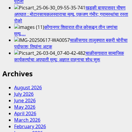
पटली
नई
खडकी बायपासवर भीषण
राह
अपघात : मोटारसायकलस्वाराचा मृत्यू, एकजण गंभीर; ग्रामस्थांचा रस्ता
फाउंडेशन
रोको
तर्फे
कोंगानगर शिवारात वीज कोसळून तीन जणांचा
मतिमंद
मृत्यू….
शाळेत
चाळीसगाव तालुक्यात बकऱी चोरीचा
नई
पर्दाफाश; तिघांना अटक
राह
चाळीसगावात सामाजिक
फाउंडेशनतर्फे
कार्यकर्त्याचा अपघाती मृत्यू; अज्ञात वाहनाचा शोध सुरू
मिठाई
वाटप…
Archives
August 2026
July 2026
June 2026
May 2026
April 2026
March 2026
February 2026