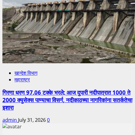
खान्देश विभाग
महाराष्ट्र
गिरणा धरण 97.06 टक्के भरले; आज दुपारी नदीपात्रात 1000 ते
2000 क्युसेक्स पाण्याचा विसर्ग, नदीकाठच्या नागरिकांना सतर्कतेचा
इशारा
admin
July 31, 2026
0