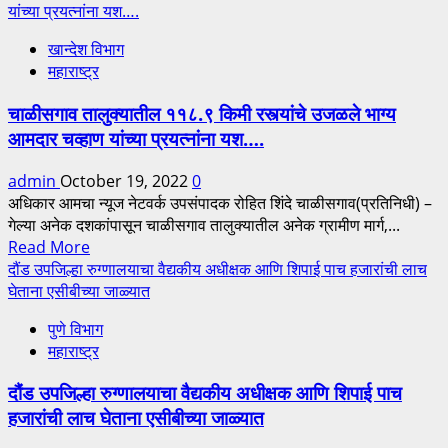
about
यांच्या प्रयत्नांना यश….
मागणी
गोड
आमदार
खान्देश विभाग
बोलणारे
चव्हाण
महाराष्ट्र
तर
यांनी
खूप
दिली
चाळीसगाव तालुक्यातील ११८.९ किमी रस्त्यांचे उजळले भाग्य
आहेत,मात्र
तात्काळ
आमदार चव्हाण यांच्या प्रयत्नांना यश….
दिवाळी
मंजुरी…
गोड
admin
October 19, 2022
0
करणारे
अधिकार आमचा न्यूज नेटवर्क उपसंपादक रोहित शिंदे चाळीसगाव(प्रतिनिधी) –
आमदार
गेल्या अनेक दशकांपासून चाळीसगाव तालुक्यातील अनेक ग्रामीण मार्ग,...
मंगेश
Read
Read More
चव्हाण
more
दौंड उपजिल्हा रुग्णालयाचा वैद्यकीय अधीक्षक आणि शिपाई पाच हजारांची लाच
about
घेताना एसीबीच्या जाळ्यात
चाळीसगाव
पुणे विभाग
तालुक्यातील
महाराष्ट्र
११८.९
किमी
दौंड उपजिल्हा रुग्णालयाचा वैद्यकीय अधीक्षक आणि शिपाई पाच
रस्त्यांचे
हजारांची लाच घेताना एसीबीच्या जाळ्यात
उजळले
भाग्य