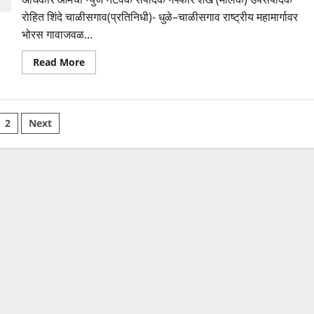
रोहित शिंदे चाळीसगाव(प्रतिनिधी)- धुळे–चाळीसगाव राष्ट्रीय महामार्गावर
भोरस गावाजवळ...
Read
Read More
more
about
धुळे–
चाळीसगाव
महामार्गावर
sts
भीषण
2
Next
अपघात;
मोटरसायकलस्वाराचा
gination
जागीच
मृत्यू