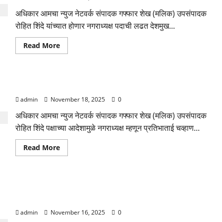
पाटील
यांच्यावर
अधिकार आमचा न्युज नेटवर्क संपादक गफ्फार शेख (मलिक) उपसंपादक
गटबाजीचे
आरोप
रोहित शिंदे यांच्यात होणार नगराध्यक्ष पदाची लढत देशमुख...
करत
राजीनामा…
Read
Read More
more
about
चाळीसगांव
नगर
परिषद
नगरपालिका निवडणुकीत भाजपा कडून तरुण शक्ती’ला प्राधान्य
निवडणूक
२०२५:
admin
November 18, 2025
0
नगराध्यक्ष
पदासह
विविध
अधिकार आमचा न्युज नेटवर्क संपादक गफ्फार शेख (मलिक) उपसंपादक
प्रभागातून
रोहित शिंदे पक्षाच्या आदेशामुळे नगराध्यक्ष म्हणून प्रतिभाताई चव्हाण...
८३
उमेदवारांचे
अर्ज
Read
Read More
माघे,
more
अंतिम
about
लढतीचे
नगरपालिका
चित्र
निवडणुकीत
स्पष्ट
भाजपा
ग्रामीण पोलिसांची अवैध दारू विरोधात धडक मोहीम तिघे आरोपी ताब्यात;
कडून
तरुण
लाखो रुपयांचा मुद्देमाल नष्ट
शक्ती’ला
प्राधान्य
admin
November 16, 2025
0