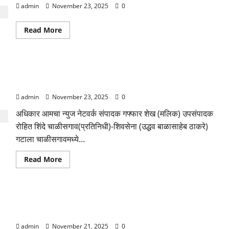
admin
November 23, 2025
0
मतदान
केंद्रांच्या
प्रवेशद्वारावर
अधिकृत
Read
Read More
व्हिडिओ
more
शूटिंग
about
कॅमेरे
कोण
बसविण्याची
होणार
घृष्णेश्वर
चाळीसगाव
पाटील
शिवसेना उद्धव ठाकरे गटाच्या एकनिष्ठ शिवसैनिकाचा उन्मेष पाटील
नगरपालिकेचा
यांची
नगराध्यक्ष?
यांच्यावर गटबाजीचे आरोप करत राजीनामा…
मागणी
admin
November 23, 2025
0
अधिकार आमचा न्युज नेटवर्क संपादक गफ्फार शेख (मलिक) उपसंपादक
रोहित शिंदे चाळीसगाव(प्रतिनिधी)-शिवसेना (उद्धव बाळासाहेब ठाकरे)
गटाला चाळीसगावमध्ये...
Read
Read More
more
about
शिवसेना
उद्धव
ठाकरे
चाळीसगांव नगर परिषद निवडणूक २०२५: नगराध्यक्ष पदासह विविध
गटाच्या
एकनिष्ठ
प्रभागातून ८३ उमेदवारांचे अर्ज माघे, अंतिम लढतीचे चित्र स्पष्ट
शिवसैनिकाचा
उन्मेष
admin
November 21, 2025
0