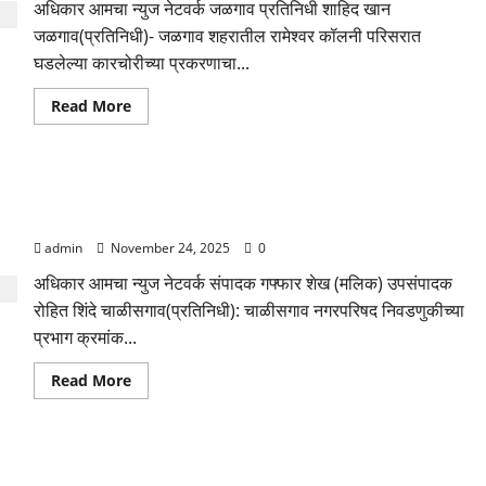
अधिकार आमचा न्युज नेटवर्क जळगाव प्रतिनिधी शाहिद खान
निश्चित
जळगाव(प्रतिनिधी)- जळगाव शहरातील रामेश्वर कॉलनी परिसरात
घडलेल्या कारचोरीच्या प्रकरणाचा...
Read
Read More
more
about
कारचोरीचा
गुन्हा
एमआयडीसी
प्रभाग क्रमांक १ मधील दोन्ही मतदान केंद्रांच्या प्रवेशद्वारावर अधिकृत
पोलिसांनी
केला
व्हिडिओ शूटिंग कॅमेरे बसविण्याची घृष्णेश्वर पाटील यांची मागणी
उघड;
चोरी
admin
November 24, 2025
0
गेलेली
स्विफ्ट
अधिकार आमचा न्युज नेटवर्क संपादक गफ्फार शेख (मलिक) उपसंपादक
डिझायर
कार
रोहित शिंदे चाळीसगाव(प्रतिनिधी): चाळीसगाव नगरपरिषद निवडणुकीच्या
हस्तगत
प्रभाग क्रमांक...
Read
Read More
more
about
प्रभाग
क्रमांक
१
कोण होणार चाळीसगाव नगरपालिकेचा नगराध्यक्ष?
मधील
दोन्ही