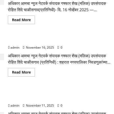
अधिकार आमचा न्युज नेटवर्क संपादक गफ्फार शेख (मलिक) उपसंपादक
रोहित शिंदे चाळीसगाव(प्रतिनिधी)- दि. 16 नोव्हेंबर 2025 —...
Read
Read More
more
about
ग्रामीण
पोलिसांची
अवैध
गुड शेफर्ड अकॅडमी तर्फे रांगोळी च्या माध्यमातून मतदान जागृती
दारू
विरोधात
admin
November 16, 2025
0
धडक
मोहीम
तिघे
अधिकार आमचा न्युज नेटवर्क संपादक गफ्फार शेख (मलिक) उपसंपादक
आरोपी
रोहित शिंदे चाळीसगाव (प्रतिनिधी) : शहरात नगरपालिका निवडणुकांच्या...
ताब्यात;
लाखो
रुपयांचा
Read
Read More
मुद्देमाल
more
नष्ट
about
गुड
शेफर्ड
अकॅडमी
धुळे–चाळीसगाव महामार्गावर भीषण अपघात; मोटरसायकलस्वाराचा जागीच
तर्फे
रांगोळी
मृत्यू
च्या
माध्यमातून
admin
November 11, 2025
0
मतदान
जागृती
अधिकार आमचा न्युज नेटवर्क संपादक गफ्फार शेख (मलिक) उपसंपादक