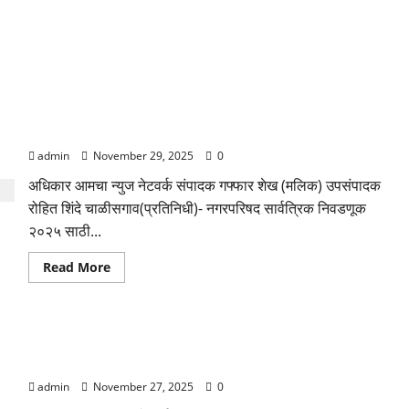
नगरपरिषद सार्वत्रिक निवडणूक २०२५ साठी एकूण १०० मतदान केंद्रे
निश्चित
admin
November 29, 2025
0
अधिकार आमचा न्युज नेटवर्क संपादक गफ्फार शेख (मलिक) उपसंपादक
रोहित शिंदे चाळीसगाव(प्रतिनिधी)- नगरपरिषद सार्वत्रिक निवडणूक
२०२५ साठी...
Read
Read More
more
about
नगरपरिषद
सार्वत्रिक
निवडणूक
कारचोरीचा गुन्हा एमआयडीसी पोलिसांनी केला उघड; चोरी गेलेली स्विफ्ट
२०२५
साठी
डिझायर कार हस्तगत
एकूण
१००
admin
November 27, 2025
0
मतदान
केंद्रे